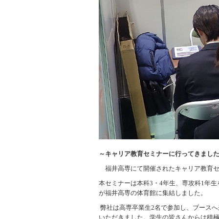
～キャリア教育セミナーに行ってきまし
福井高専にて開催されたキャリア教育
本セミナーは本科
3
・
4
年生、専攻科
1
年生
が福井高専の体育館に集結しました。
弊社は高専卒業生
2
名で参加し、ブースへ
いただきました。学生の皆さんからは積